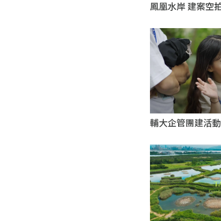
鳳凰水岸 建案空
薦｜台北商業廣告
輔大企管團建活動 
司｜台北影像製作