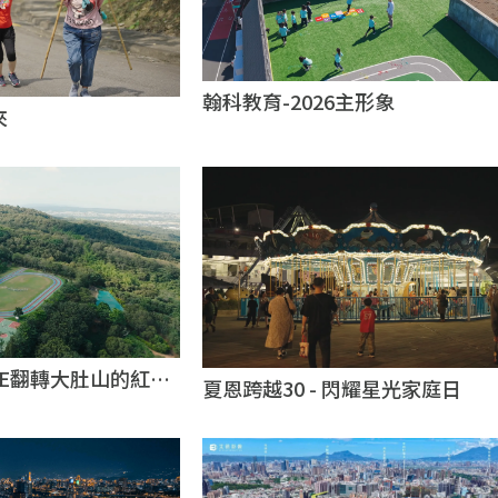
翰科教育-2026主形象
來
GE翻轉大肚山的紅土
夏恩跨越30 - 閃耀星光家庭日