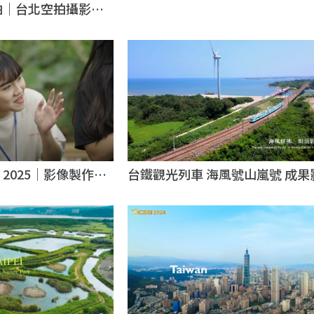
拍｜台北空拍攝影推
影片拍攝
台鐵觀光列車 海風號山嵐號 成果
2025｜影像製作公
｜空拍機攝影公司｜台北空拍機
公司
司