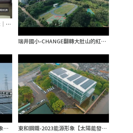
c｜影
瑞井國小-CHANGE翻轉大肚山的紅土
力｜企業形象影片｜台北企業形象影片
象影
東和鋼鐵-2023能源形象【太陽能發