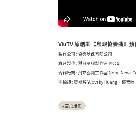
ViuTV 原創劇《島嶼協奏曲》預
製作公司 : 協奏映像有限公司
聯合製作 : 烈日影線製作有限公司
合作廠商 : 飛來喜訊工作室 Good News C
空拍師 : 黃郁智 Yuovsky Huang、邱晉暄 E
#空拍攝影