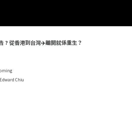
告 ? 從香港到台灣✈️離開就係重生？
｜企業形象影片｜台
oming
dward Chiu